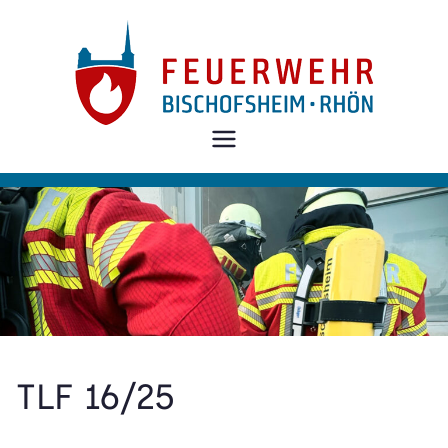
Zum
Inhalt
springen
Freiwillige
Feuerwehr
Bischofshei
m i.d.Rhön
TLF 16/25