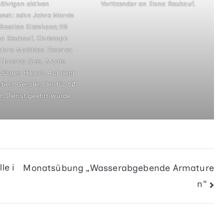
jährigen aktiven
Voritzender an Ilona Reukauf.
nst: zehn Jahre Marvin
astian Kleinhenz; 20
na Reukauf, Christoph
Jahre: Matthias Zimmer;
 Thomas Geis, Martin
Jürgen Hilpert. Auf dem
rbert Gensler, der für 50
en Dienst geehrt wurde.
le i
Monatsübung „Wasserabgebende Armature
n“