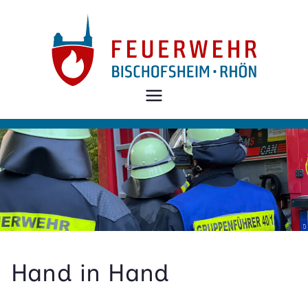
Zum
Inhalt
springen
Freiwillige
Feuerwehr
Bischofshei
m i.d.Rhön
Hand in Hand