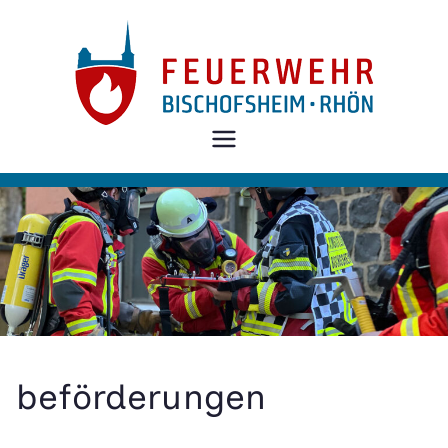
Zum
Inhalt
springen
Freiwillige
Feuerwehr
Bischofshei
m i.d.Rhön
beförderungen