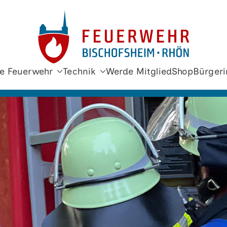
Freiwi
e Feuerwehr
Technik
Werde Mitglied
Shop
Bürgeri
Bischof